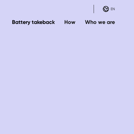
EN
Battery takeback
How
Who we are