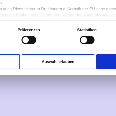
n.
 auch Dienstleister in Drittländern außerhalb der EU ohne an
olgende Risiken birgt: Zugriff durch Behörden ohne Information,
rlust.
Präferenzen
Statistiken
Auswahl erlauben