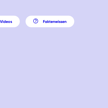
Videos
Faktenwissen
Material-Box
Etiketten für Sammelglas im
Haushalt