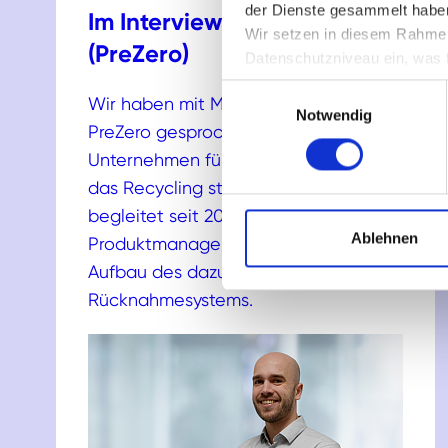
der Dienste gesammelt habe
Im Interview: Mario Schäfer
Wir setzen in diesem Rahmen
(PreZero)
Datenschutzniveau ein, was f
keine Rechtsmittel, Kontrollve
Einwilligungsauswahl
Wir haben mit Mario Schäfer von
Notwendig
PreZero gesprochen, warum sich das
Unternehmen für die Rücknahme und
das Recycling stark macht. Er
begleitet seit 2023 als
Ablehnen
Produktmanager Batterien den
Aufbau des dazugehörigen
Rücknahmesystems.