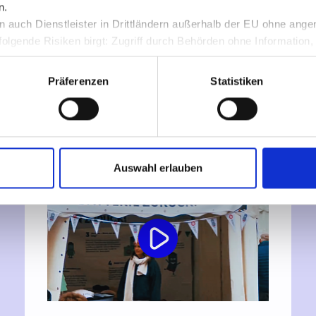
n.
Batterie-zurück stellt sich
 auch Dienstleister in Drittländern außerhalb der EU ohne an
vor
olgende Risiken birgt: Zugriff durch Behörden ohne Information,
rlust.
Ein Blick hinter die Kulissen: Wie
Präferenzen
Statistiken
arbeiten wir? Was ist unsere Mission?
Was sind unsere Aufgaben? Schauen
Sie sich jetzt unser kurzes
Vorstellungsvideo an.
Auswahl erlauben